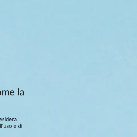
ome la
esidera
ll'uso e di