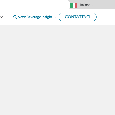
Registra il tuo prodotto
Supporto
Italiano
CONTATTACI
News
Beverage Insight