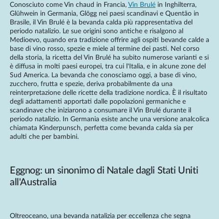
Conosciuto come Vin chaud in Francia,
Vin Brulé
in Inghilterra,
Glühwein in Germania, Glögg nei paesi scandinavi e Quentão in
Brasile, il Vin Brulé è la bevanda calda più rappresentativa del
periodo natalizio. Le sue origini sono antiche e risalgono al
Medioevo, quando era tradizione offrire agli ospiti bevande calde a
base di vino rosso, spezie e miele al termine dei pasti. Nel corso
della storia, la ricetta del Vin Brulé ha subito numerose varianti e si
è diffusa in molti paesi europei, tra cui l'Italia, e in alcune zone del
Sud America. La bevanda che conosciamo oggi, a base di vino,
zucchero, frutta e spezie, deriva probabilmente da una
reinterpretazione delle ricette della tradizione nordica. È il risultato
degli adattamenti apportati dalle popolazioni germaniche e
scandinave che iniziarono a consumare il Vin Brulé durante il
periodo natalizio. In Germania esiste anche una versione analcolica
chiamata Kinderpunsch, perfetta come bevanda calda sia per
adulti che per bambini.
Eggnog: un sinonimo di Natale dagli Stati Uniti
all'Australia
Oltreoceano, una bevanda natalizia per eccellenza che segna