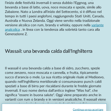
l'inizio delle festività invernali è senza dubbio l'Eggnog, una
bevanda a base di latte, uova, noce moscata e spezie, simile allo
Zabaione. Nato a Londra all'inizio del Settecento, si è diffuso nel
tempo in tutti i paesi anglofoni, raggiungendo Stati Uniti, Canada,
Australia e Nuova Zelanda. Oggi viene servito nella tradizionale
versione alcolica con rum, brandy e whisky, oppure nella
variante
analcolica
, in linea con la tendenza alla sobrietà tanto cara alla
Generazione Z.
Wassail: una bevanda calda dall'Inghilterra
Il wassail è una bevanda calda a base di sidro, zucchero, spezie
come zenzero, noce moscata e cannella, e frutta, tipicamente
succo d'arancia o mele. La sua ricetta originale risale al Medioevo,
quando nell'Inghilterra meridionale si consumavano punch caldi
speziati a base di birra per riscaldarsi durante le fredde giornate
invernali. Il suo nome deriva dall'antico inglese "Was hal", che
significa "essere in buona salute". Oggi viene preparato anche in
varianti con rum o brandy e in versioni analcoliche. Il wassail viene
consumato principalmente durante le festività natalizie, come
digestivo dopo i pasti e le cene festive.
Continua senza accettare