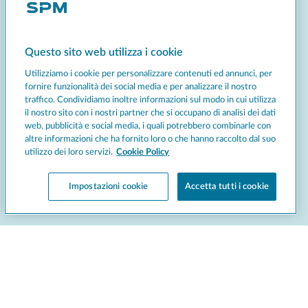
Bombardino: un classico italiano
Questo sito web utilizza i cookie
Utilizziamo i cookie per personalizzare contenuti ed annunci, per
fornire funzionalità dei social media e per analizzare il nostro
L'iconica bevanda a base di tuorlo d'uovo, brandy, caffè e panna
traffico. Condividiamo inoltre informazioni sul modo in cui utilizza
montata è la bevanda natalizia più conosciuta e apprezzata da chi
trascorre le vacanze invernali sulle piste da sci in Italia. Nata nella
il nostro sito con i nostri partner che si occupano di analisi dei dati
cittadina di Livigno intorno agli anni '70, oggi è universalmente
web, pubblicità e social media, i quali potrebbero combinarle con
riconosciuta come la bevanda invernale per eccellenza, ideale per
altre informazioni che ha fornito loro o che hanno raccolto dal suo
riscaldarsi e concedersi una bella carica di energia. Grazie ai suoi
utilizzo dei loro servizi.
Cookie Policy
ingredienti nutrienti e ricchi, che le conferiscono sapori intensi e
un gusto inconfondibile, è perfetta da gustare in compagnia nelle
Impostazioni cookie
Accetta tutti i cookie
fredde giornate invernali. Possiamo considerarla la versione italiana
dell'Eggnog americano.
Atole e Champurrado: bevande natalizie dal
Messico